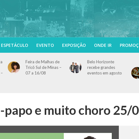
ESPETÁCULO
EVENTO
EXPOSIÇÃO
ONDE IR
PROMOÇ
ra
Feira de Malhas de
Belo Horizonte
Tricô Sul de Minas –
recebe grandes
 –
07 a 16/08
eventos em agosto
e-papo e muito choro 25/