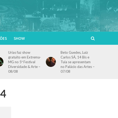
ÕES
SHOW
Urias faz show
Beto Guedes, Luiz
gratuito em Extrema-
Carlos SÁ, 14 Bis e
MG no 5º Festival
Tuia se apresentam
Diversidade & Arte –
no Palácio das Artes –
08/08
07/08
04