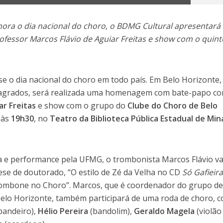
a o dia nacional do choro, o BDMG Cultural apresentará
fessor Marcos Flávio de Aguiar Freitas e show com o quint
e o dia nacional do choro em todo país. Em Belo Horizonte,
sagrados, será realizada uma homenagem com bate-papo c
ar Freitas
e show com o grupo do
Clube do Choro de Belo
, às
19h30
, no
Teatro da Biblioteca Pública Estadual de Min
 e performance pela UFMG, o trombonista Marcos Flávio va
ese de doutorado, “O estilo de Zé da Velha no CD
Só Gafieir
rombone no Choro”. Marcos, que é coordenador do grupo d
elo Horizonte, também participará de uma roda de choro, 
pandeiro),
Hélio Pereira
(bandolim),
Geraldo Magela
(violão