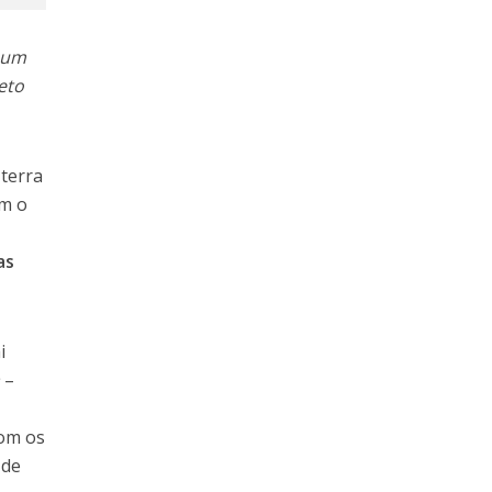
 um
eto
 terra
om o
as
i
a
–
e
com os
 de