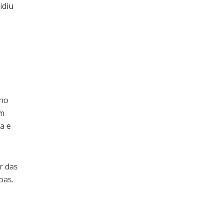
idiu
 no
am
a e
r das
oas.