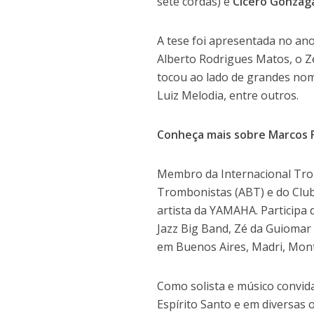
sete cordas) e
Cícero Gonzag
A tese foi apresentada no an
Alberto Rodrigues Matos, o Zé
tocou ao lado de grandes nom
Luiz Melodia, entre outros.
Conheça mais sobre Marcos F
Membro da Internacional Trom
Trombonistas (ABT) e do Club
artista da YAMAHA. Participa 
Jazz Big Band, Zé da Guiomar
em Buenos Aires, Madri, Mont
Como solista e músico convid
Espírito Santo e em diversas 