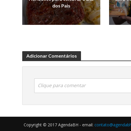
dos Pais
Adicionar Comentários
Clique para comentar
Copyright © 2017 AgendaBH - email:
contato@agendabh