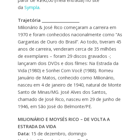
partir de R$90,00 (meia entrada) no site
da
Sympla
.
Trajetória ____________________
Milionário & José Rico começaram a carreira em
1970 e foram conhecidos nacionalmente como “As
Gargantas de Ouro do Brasil”. Ao todo, tiveram 45
anos de carreira, venderam cerca de 35 milhões
de exemplares – foram 29 discos gravados -;
lançaram dois DVDs e dois filmes: Na Estrada da
Vida (1980) e Sonhei Com Você (1988). Romeu
Januário de Matos, conhecido como Milionário,
nasceu em 4 de janeiro de 1940, natural de Monte
Santo de Minas/MG. José Alves dos Santos,
chamado de José Rico, nasceu em 29 de junho de
1946, em São José do Belmonte/PE.
MILIONÁRIO E MOYSÉS RICO – DE VOLTA A
ESTRADA DA VIDA
Data:
15 de dezembro, domingo