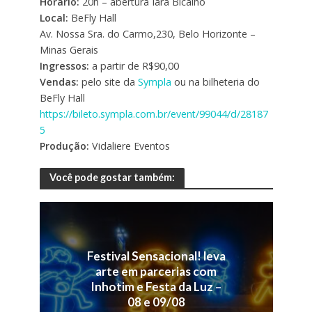
Horário:
20h – abertura Iara Bicalho
Local:
BeFly Hall
Av. Nossa Sra. do Carmo,230, Belo Horizonte –
Minas Gerais
Ingressos:
a partir de R$90,00
Vendas:
pelo site da
Sympla
ou na bilheteria do
BeFly Hall
https://bileto.sympla.com.br/event/99044/d/28187
5
Produção:
Vidaliere Eventos
Você pode gostar também:
Festival Sensacional! leva
arte em parcerias com
Inhotim e Festa da Luz –
08 e 09/08