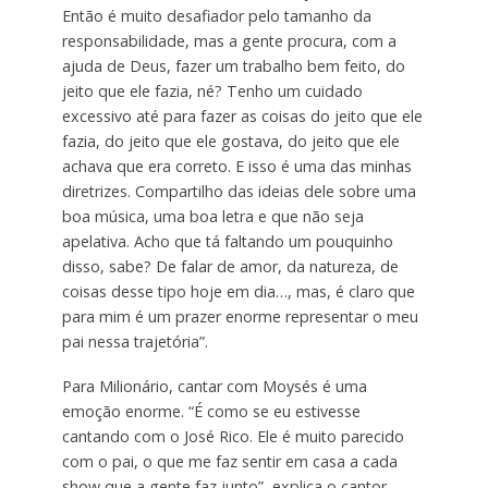
Então é muito desafiador pelo tamanho da
responsabilidade, mas a gente procura, com a
ajuda de Deus, fazer um trabalho bem feito, do
jeito que ele fazia, né? Tenho um cuidado
excessivo até para fazer as coisas do jeito que ele
fazia, do jeito que ele gostava, do jeito que ele
achava que era correto. E isso é uma das minhas
diretrizes. Compartilho das ideias dele sobre uma
boa música, uma boa letra e que não seja
apelativa. Acho que tá faltando um pouquinho
disso, sabe? De falar de amor, da natureza, de
coisas desse tipo hoje em dia…, mas, é claro que
para mim é um prazer enorme representar o meu
pai nessa trajetória”.
Para Milionário, cantar com Moysés é uma
emoção enorme. “É como se eu estivesse
cantando com o José Rico. Ele é muito parecido
com o pai, o que me faz sentir em casa a cada
show que a gente faz junto”, explica o cantor.