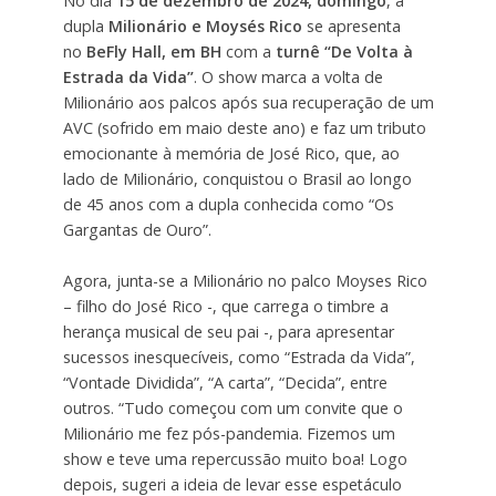
No dia
15 de dezembro de 2024, domingo
, a
dupla
Milionário e Moysés Rico
se apresenta
no
BeFly Hall, em BH
com a
turnê “De Volta à
Estrada da Vida”
. O show marca a volta de
Milionário aos palcos após sua recuperação de um
AVC (sofrido em maio deste ano) e faz um tributo
emocionante à memória de José Rico, que, ao
lado de Milionário, conquistou o Brasil ao longo
de 45 anos com a dupla conhecida como “Os
Gargantas de Ouro”.
Agora, junta-se a Milionário no palco Moyses Rico
– filho do José Rico -, que carrega o timbre a
herança musical de seu pai -, para apresentar
sucessos inesquecíveis, como “Estrada da Vida”,
“Vontade Dividida”, “A carta”, “Decida”, entre
outros. “Tudo começou com um convite que o
Milionário me fez pós-pandemia. Fizemos um
show e teve uma repercussão muito boa! Logo
depois, sugeri a ideia de levar esse espetáculo