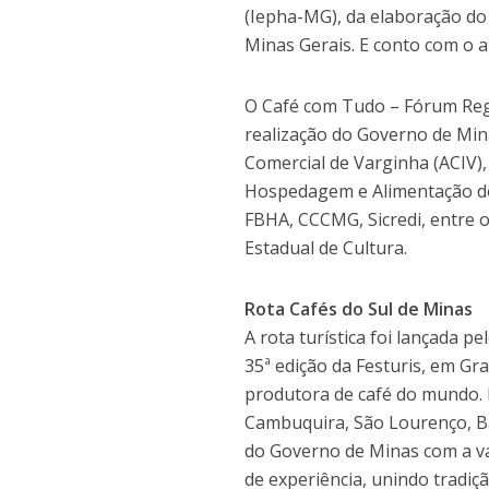
(Iepha-MG), da elaboração do
Minas Gerais. E conto com o a
O Café com Tudo – Fórum Regi
realização do Governo de Min
Comercial de Varginha (ACIV),
Hospedagem e Alimentação de
FBHA, CCCMG, Sicredi, entre o
Estadual de Cultura.
Rota Cafés do Sul de Minas
A rota turística foi lançada 
35ª edição da Festuris, em Gr
produtora de café do mundo. 
Cambuquira, São Lourenço, Ba
do Governo de Minas com a va
de experiência, unindo tradiç