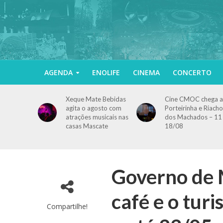
AGENDA
ENOLIFE
CINEMA
CONCERTO
Xeque Mate Bebidas
Cine CMOC chega a
agita o agosto com
Porteirinha e Riacho
atrações musicais nas
dos Machados – 11
casas Mascate
18/08
Governo de M
café e o tur
Compartilhe!