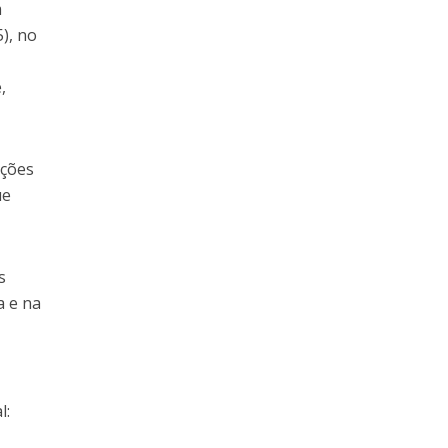
m
), no
,
ações
ue
s
a e na
l: