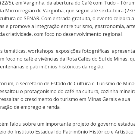
a (22/5), em Varginha, da abertura do Café com Tudo – Fóru
da Microrregião de Varginha, que segue até sexta-feira (23/5
cultura do SENAR. Com entrada gratuita, o evento celebra a
nas e promove a integração entre turismo, gastronomia, arte
da criatividade, com foco no desenvolvimento regional.
as temáticas, workshops, exposições fotográficas, apresent
om foco no café e vivências da Rota Cafés do Sul de Minas, q
entenárias e patrimônios históricos da região.
 fórum, o secretário de Estado de Cultura e Turismo de Mina
 ressaltou o protagonismo do café na cultura, cozinha mineir
ressaltar o crescimento do turismo em Minas Gerais e sua
eração de emprego e renda.
mbém falou sobre um importante projeto do governo estadua
io do Instituto Estadual do Patrimônio Histórico e Artístico