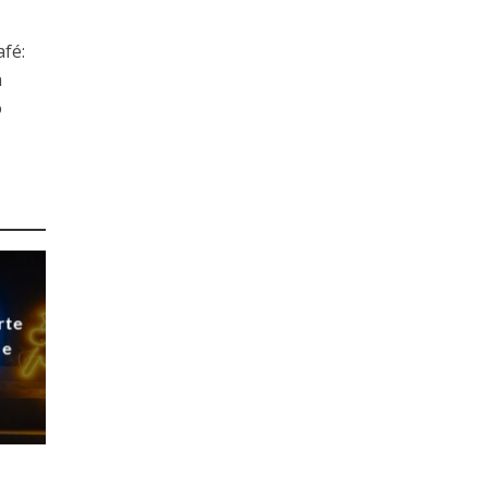
afé:
á
o
rte
 e