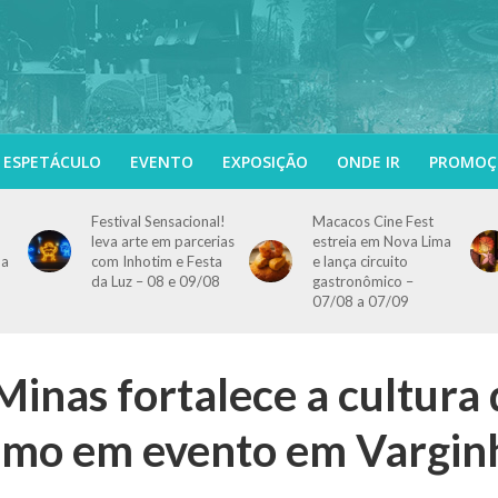
ESPETÁCULO
EVENTO
EXPOSIÇÃO
ONDE IR
PROMOÇ
Festival Sensacional!
Macacos Cine Fest
leva arte em parcerias
estreia em Nova Lima
 a
com Inhotim e Festa
e lança circuito
da Luz – 08 e 09/08
gastronômico –
07/08 a 07/09
inas fortalece a cultura
ismo em evento em Vargin