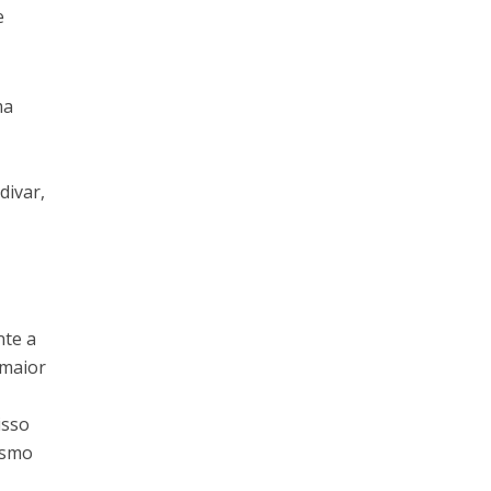
e
ma
divar,
nte a
 maior
isso
ismo