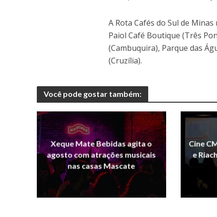
A Rota Cafés do Sul de Minas r
Paiol Café Boutique (Três Po
(Cambuquira), Parque das Água
(Cruzília).
Você pode gostar também:
Xeque Mate Bebidas agita o
Cine CM
agosto com atrações musicais
e Riac
nas casas Mascate