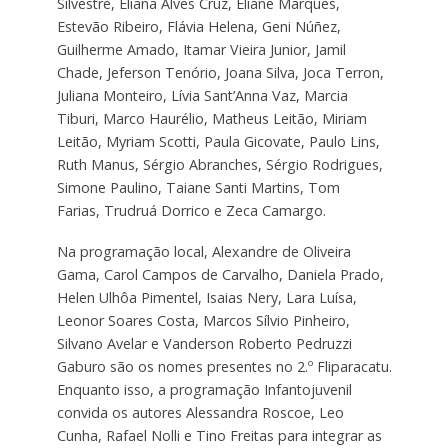
Silvestre, Eliana Alves Cruz, Eliane Marques,
Estevão Ribeiro, Flávia Helena, Geni Núñez,
Guilherme Amado, Itamar Vieira Junior, Jamil
Chade, Jeferson Tenório, Joana Silva, Joca Terron,
Juliana Monteiro, Lívia Sant’Anna Vaz, Marcia
Tiburi, Marco Haurélio, Matheus Leitão, Miriam
Leitão, Myriam Scotti, Paula Gicovate, Paulo Lins,
Ruth Manus, Sérgio Abranches, Sérgio Rodrigues,
Simone Paulino, Taiane Santi Martins, Tom
Farias, Trudruá Dorrico e Zeca Camargo.
Na programação local, Alexandre de Oliveira
Gama, Carol Campos de Carvalho, Daniela Prado,
Helen Ulhôa Pimentel, Isaias Nery, Lara Luísa,
Leonor Soares Costa, Marcos Sílvio Pinheiro,
Silvano Avelar e Vanderson Roberto Pedruzzi
Gaburo são os nomes presentes no 2.º Fliparacatu.
Enquanto isso, a programação Infantojuvenil
convida os autores Alessandra Roscoe, Leo
Cunha, Rafael Nolli e Tino Freitas para integrar as