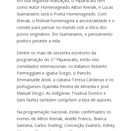
Em sua segunda realização, o Fliparacatu tem
como Autor Homenageado Ailton Krenak, e Lucas
Guimaraens será o Poeta Homenageado. Com
Krenak, o festival homenageia a ancestralidade e o
convite para pensar no mundo sob a ótica dos
povos originários. Em Guimaraens, o pensamento
poético perante a vida.
Dentre os mais de sessenta escritores da
programação do 2.º Fliparacatu, estão seis
convidados internacionais: os italianos Roberto
Parmeggiani e Igiaba Scego, o francês
Emmanuelle Arioli, a cubana Teresa Cárdenas e os
portugueses Djaimilia Pereira de Almeida e José
Manuel Diogo. As indígenas Trudruá Dorrico e
Geni Núñez também compõem a lista de autores.
Na programação nacional, estão confirmados os
nomes de Ailton Krenak, Anielle Franco, Bianca
Santana, Carlos Starling, Conceição Evaristo, Edney