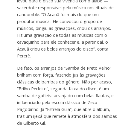
levou para o disco sua vivência como alabê —
sacerdote responsável pela música nos rituais de
candomblé. “O Acauã foi mais do que um
produtor musical. Ele convocou o grupo de
músicos, dirigiu as gravações, criou os arranjos.
Fiz uma gravação de todas as músicas com o
cavaquinho para ele conhecer e, a partir daí, o
Acauã criou os belos arranjos do disco”, conta
Pererê.
De fato, os arranjos de “Samba de Preto Velho”
brilham com força, fazendo jus às gravações
clássicas de bambas do gênero. Não por acaso,
“Brilho Perfeito”, segunda faixa do disco, é um
samba de gafieira arranjado com belas flautas, e
influenciado pela escola clássica de Zeca
Pagodinho. Já “Estrela Guia”, que abre o álbum,
traz um ijexá que remete à atmosfera dos sambas
de Gilberto Gil.