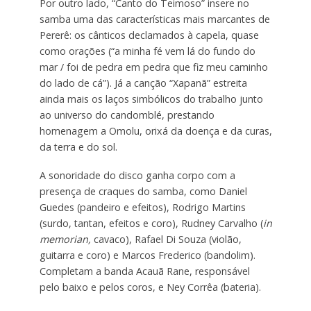
Por outro lado, “Canto do Teimoso” insere no
samba uma das características mais marcantes de
Pererê: os cânticos declamados à capela, quase
como orações (“a minha fé vem lá do fundo do
mar / foi de pedra em pedra que fiz meu caminho
do lado de cá”). Já a canção “Xapanã” estreita
ainda mais os laços simbólicos do trabalho junto
ao universo do candomblé, prestando
homenagem a Omolu, orixá da doença e da curas,
da terra e do sol.
A sonoridade do disco ganha corpo com a
presença de craques do samba, como Daniel
Guedes (pandeiro e efeitos), Rodrigo Martins
(surdo, tantan, efeitos e coro), Rudney Carvalho (
in
memorian,
cavaco), Rafael Di Souza (violão,
guitarra e coro) e Marcos Frederico (bandolim).
Completam a banda Acauã Rane, responsável
pelo baixo e pelos coros, e Ney Corrêa (bateria).