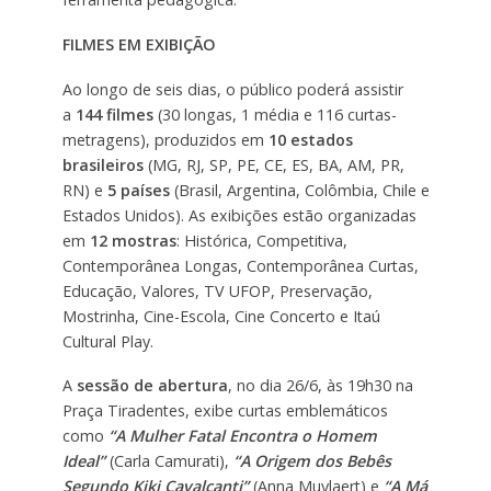
FILMES EM EXIBIÇÃO
Ao longo de seis dias, o público poderá assistir
a
144 filmes
(30 longas, 1 média e 116 curtas-
metragens), produzidos em
10 estados
brasileiros
(MG, RJ, SP, PE, CE, ES, BA, AM, PR,
RN) e
5 países
(Brasil, Argentina, Colômbia, Chile e
Estados Unidos). As exibições estão organizadas
em
12 mostras
: Histórica, Competitiva,
Contemporânea Longas, Contemporânea Curtas,
Educação, Valores, TV UFOP, Preservação,
Mostrinha, Cine-Escola, Cine Concerto e Itaú
Cultural Play.
A
sessão de abertura
, no dia 26/6, às 19h30 na
Praça Tiradentes, exibe curtas emblemáticos
como
“A Mulher Fatal Encontra o Homem
Ideal”
(Carla Camurati),
“A Origem dos Bebês
Segundo Kiki Cavalcanti”
(Anna Muylaert) e
“A Má