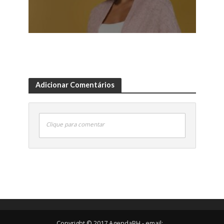
Adicionar Comentários
Clique para comentar
Copyright © 2017 AgendaBH - email: