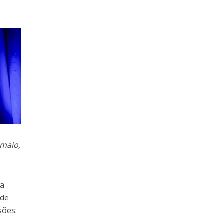
 maio,
ia
 de
sões: