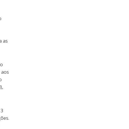
o
m
a as
io
m aos
o
),
 3
ções.
e