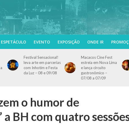
ESPETÁCULO
EVENTO
EXPOSIÇÃO
ONDE IR
PROMOÇ
Festival Sensacional!
Macacos Cine Fest
leva arte em parcerias
estreia em Nova Lima
 a
com Inhotim e Festa
e lança circuito
da Luz – 08 e 09/08
gastronômico –
07/08 a 07/09
azem o humor de
 a BH com quatro sessões