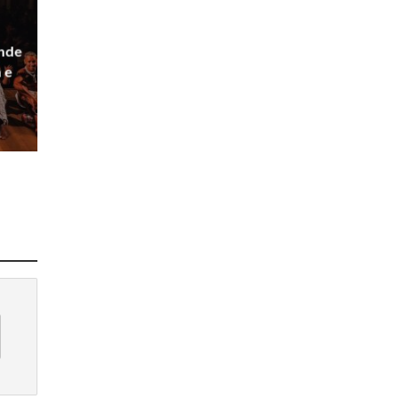
ande
 e