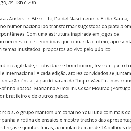
go, às 18h e 20h.
tas Anderson Bizzocchi, Daniel Nascimento e Elidio Sanna, 
a no humor nacional ao transformar sugestões da plateia e
spontâneas. Com uma estrutura inspirada em jogos de
em um mestre de cerimônias que comanda o ritmo, apresent
m temas inusitados, propostos ao vivo pelo público.
bina agilidade, criatividade e bom humor, fez com que o tr
l e internacional. A cada edição, atores convidados se junta
sentação única. Já participaram do “Improvável” nomes com
Rafinha Bastos, Marianna Armellini, César Mourão (Portugal
r brasileiro e de outros países.
enciais, o grupo mantém um canal no YouTube com mais de
ompanha a rotina de ensaios e mostra trechos das apresenta
s terças e quintas-feiras, acumulando mais de 14 milhões d