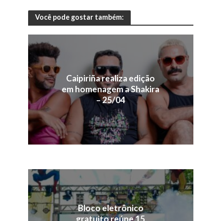
Você pode gostar também:
Caipiriña realiza edição
em homenagem a Shakira
– 25/04
Bloco eletrônico
gratuito reúne 15