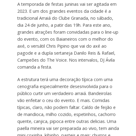
A temporada de festas juninas vai ser agitada em
2023. E um dos grandes eventos da cidade é a
tradicional Arraiá do Clube Granada, no sábado,
dia 24 de junho, a patir das 19h. Para este ano,
grandes atrações foram convidadas para o line-up
do evento, com os Baianeiros com o melhor do
axé, o versátil Chris Pipino que vai do axé ao
pagode e a dupla sertaneja Danilo Reis & Rafael,
Campeões do The Voice. Nos intervalos, DJ Ávila
comanda a festa.
A estrutura terá uma decoração típica com uma
cenografia especialmente desesnvolvida para o
público curtir um verdadeiro arraiá. Bandeirolas
vão enfeitar o ceu do evento. E mais. Comidas
típicas, claro, não podem faltar. Caldo de feijão e
de mandioca, milho cozido, espetinhos, cachorro
quente, canjica, pipoca entre outras delicias. Uma
paella mineira vai ser preparada ao vivo, tem ainda
mini coxinha, kibinho, pasteis e mais: churros e