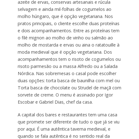
azeite de ervas, conservas artesanais e rúcula
selvagem e ainda mil-folhas de cogumelos ao
molho húngaro, que é opção vegetariana. Nos
pratos principais, o cliente escolhe duas proteínas
e dois acompanhamentos. Entre as proteínas tem
o filé mignon ao molho de vinho ou salmão ao
molho de mostarda e ervas ou aina o ratatouille à
moda medieval que é opção vegetariana. Dos
acompanhamentos tem o risoto de cogumelos ou
risoto parmesão ou a massa Alfredo ou a Salada
Nórdica. Nas sobremesas o casal pode escolher
duas opções: torta basca de baunilha com mel ou
Torta basca de chocolate ou Strudel de maçã com
sorvete de creme. O menu é assinado por Igor
Escobar e Gabriel Dias, chef da casa.
A capital dos bares e restaurantes tem uma casa
que promete ser diferente de tudo o que já se viu
por aqui. É uma autêntica taverna medieval, e
quando se fala autêntica é no sentido real da