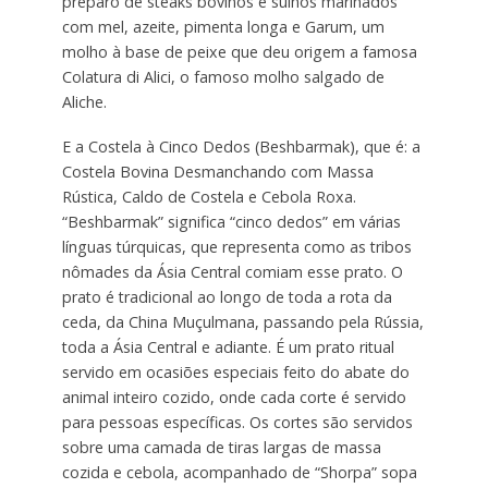
preparo de steaks bovinos e suínos marinados
com mel, azeite, pimenta longa e Garum, um
molho à base de peixe que deu origem a famosa
Colatura di Alici, o famoso molho salgado de
Aliche.
E a Costela à Cinco Dedos (Beshbarmak), que é: a
Costela Bovina Desmanchando com Massa
Rústica, Caldo de Costela e Cebola Roxa.
“Beshbarmak” significa “cinco dedos” em várias
línguas túrquicas, que representa como as tribos
nômades da Ásia Central comiam esse prato. O
prato é tradicional ao longo de toda a rota da
ceda, da China Muçulmana, passando pela Rússia,
toda a Ásia Central e adiante. É um prato ritual
servido em ocasiões especiais feito do abate do
animal inteiro cozido, onde cada corte é servido
para pessoas específicas. Os cortes são servidos
sobre uma camada de tiras largas de massa
cozida e cebola, acompanhado de “Shorpa” sopa